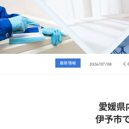
～
2025/10/30
エ
2026/07/13
最新情報
く
2026/07/08
知
2026/06/11
エ
2026/05/22
～
2025/10/30
エ
2026/07/13
愛媛県
伊予市