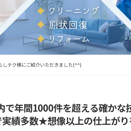
現在のご予約状況について～
アコンクリーニングの頻度は？
らしテク様にご紹介いただきました(^^)
って仰天！エアコンクリーニング
アコンクリーニングの時期だ～！
現在のご予約状況について～
アコンクリーニングの頻度は？
内で年間1000件を超える確かな
で実績多数★想像以上の仕上がり