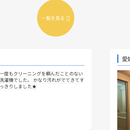
一覧を見る
愛媛県松山市【内装リ
んだことのない
れがでてきてす