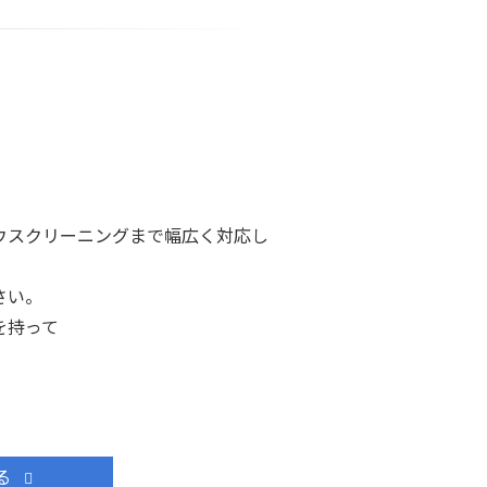
！
ウスクリーニングまで幅広く対応し
さい。
を持って
る