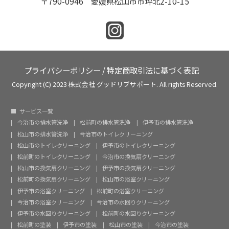
〒790-0946 愛媛県松山市市坪北2-10-15
プライバシーポリシー
/
特定商取引法に基づく表記
Copyright (C) 2023 株式会社 グッドリブサポート. All rights Reserved.
サービス一覧
今治市の排水管洗浄
松前町の排水管洗浄
伊予市の排水管洗浄
松山市の排水管洗浄
今治市のトイレクリーニング
松山市のトイレクリーニング
伊予市のトイレクリーニング
松前町のトイレクリーニング
今治市の換気扇クリーニング
松山市の換気扇クリーニング
伊予市の換気扇クリーニング
松前町の換気扇クリーニング
松山市の浴室クリーニング
伊予市の浴室クリーニング
松前町の浴室クリーニング
今治市の浴室クリーニング
今治市の水回りクリーニング
伊予市の水回りクリーニング
松前町の水回りクリーニング
松前町の塗装
伊予市の塗装
松山市の塗装
今治市の塗装